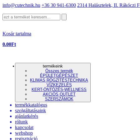
info@cutechnik.hu
+36 30 941-6300
2314 Halásztelek, II. Rákóczi F
Kosár tartalma
0.00
Ft
termékeink
Összes termék
ÉPÜLETGÉPÉSZET
KLIMAS RÖGZÍTÉSTECHNIKA
VÍZKEZELÉS
KERT-ÖNTÖZÉS-WELLNESS
AKCIÓS OUTLET
SZERSZÁMOK
termékkatalógus
szolgáltatásaink
ajánlatkérés
rólunk
kapcsolat
webshop
regisztráció