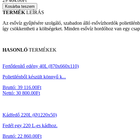
29 464.00
Ft
Kosárba teszem
TERMÉK
LEÍRÁS
Az esővíz gyűjtésére szolgáló, szabadon álló esővízhordók polietilén
így csökkentheti a költségeket. Minden esővíz hordóhoz van egy csap 
HASONLÓ
TERMÉKEK
Fertőtlenítő edény 40L (870x660x110)
Polietilénből készült könnyű k...
Bruttó:
39 116.00
Ft
Nettó:
30 800.00
Ft
Kádfedő 220L (Ø1220x50)
Fedél egy 220 L-es kádhoz.
Bruttó:
22 860.00
Ft