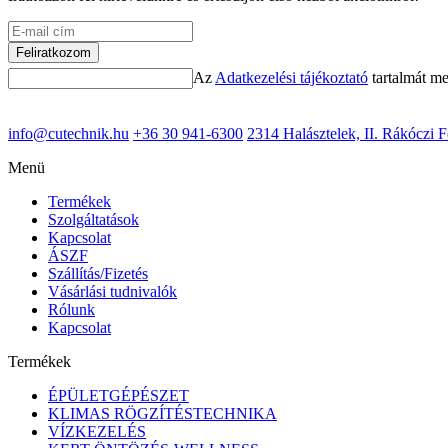
Feliratkozom
Az
Adatkezelési tájékoztató
tartalmát m
info@cutechnik.hu
+36 30 941-6300
2314 Halásztelek, II. Rákóczi F
Menü
Termékek
Szolgáltatások
Kapcsolat
ÁSZF
Szállítás/Fizetés
Vásárlási tudnivalók
Rólunk
Kapcsolat
Termékek
ÉPÜLETGÉPÉSZET
KLIMAS RÖGZÍTÉSTECHNIKA
VÍZKEZELÉS