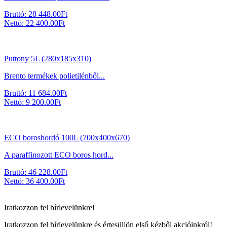
Bruttó:
28 448.00
Ft
Nettó:
22 400.00
Ft
Puttony 5L (280x185x310)
Brento termékek polietilénből...
Bruttó:
11 684.00
Ft
Nettó:
9 200.00
Ft
ECO boroshordó 100L (700x400x670)
A paraffinozott ECO boros hord...
Bruttó:
46 228.00
Ft
Nettó:
36 400.00
Ft
Iratkozzon fel hírlevelünkre!
Iratkozzon fel hírlevelünkre és értesüljön első kézből akcióinkról!