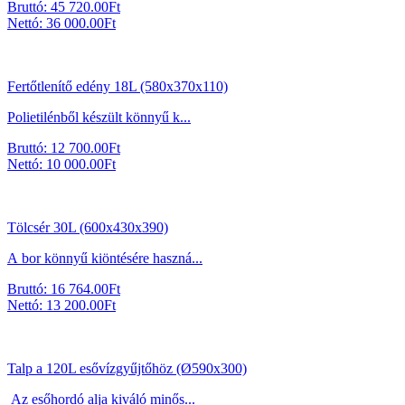
Bruttó:
45 720.00
Ft
Nettó:
36 000.00
Ft
Fertőtlenítő edény 18L (580x370x110)
Polietilénből készült könnyű k...
Bruttó:
12 700.00
Ft
Nettó:
10 000.00
Ft
Tölcsér 30L (600x430x390)
A bor könnyű kiöntésére haszná...
Bruttó:
16 764.00
Ft
Nettó:
13 200.00
Ft
Talp a 120L esővízgyűjtőhöz (Ø590x300)
Az esőhordó alja kiváló minős...