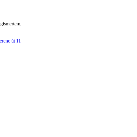
egismertem,.
erenc út 11