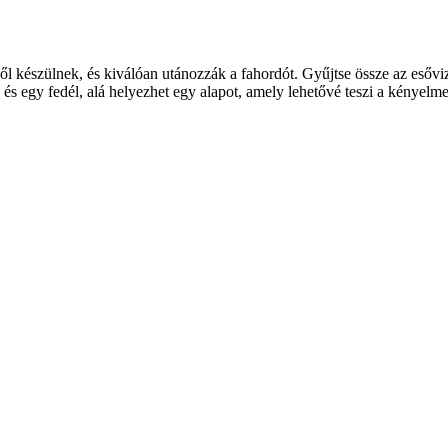
ből készülnek, és kiválóan utánozzák a fahordót.
Gyűjtse össze az esőviz
és egy fedél, alá helyezhet egy alapot, amely lehetővé teszi a kényelme