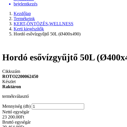
bejelentkezés
Kezdőlap
Termékeink
KERT-ÖNTÖZÉS-WELLNESS
Kerti kiegészítők
Hordó esővízgyűjtő 50L (Ø400x490)
Hordó esővízgyűjtő 50L (Ø400x
Cikkszám
ROTO2200062450
Készlet
Raktáron
termékválasztó
Mennyiség (db)
Nettó egységár
23 200.00
Ft
Bruttó egységár