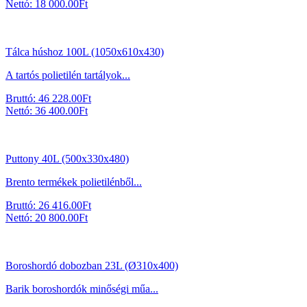
Nettó:
18 000.00
Ft
Tálca húshoz 100L (1050x610x430)
A tartós polietilén tartályok...
Bruttó:
46 228.00
Ft
Nettó:
36 400.00
Ft
Puttony 40L (500x330x480)
Brento termékek polietilénből...
Bruttó:
26 416.00
Ft
Nettó:
20 800.00
Ft
Boroshordó dobozban 23L (Ø310x400)
Barik boroshordók minőségi műa...